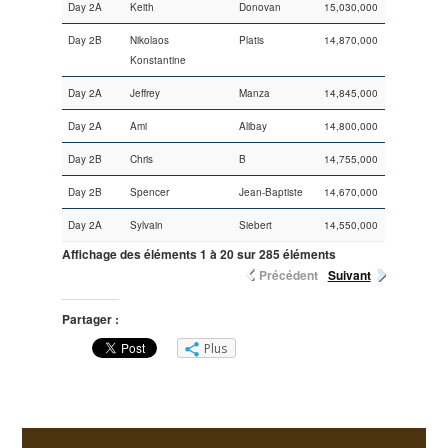
Day 2A
Keith
Donovan
15,030,000
Day 2B
Nikolaos
Platis
14,870,000
Konstantine
Day 2A
Jeffrey
Manza
14,845,000
Day 2A
Ami
Alibay
14,800,000
Day 2B
Chris
B
14,755,000
Day 2B
Spencer
Jean-Baptiste
14,670,000
Day 2A
Sylvain
Siebert
14,550,000
Affichage des éléments 1 à 20 sur 285 éléments
Précédent
Suivant
Partager :
Plus
Primary