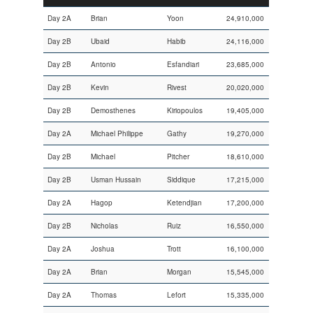
Day 2A
Brian
Yoon
24,910,000
Day 2B
Ubaid
Habib
24,116,000
Day 2B
Antonio
Esfandiari
23,685,000
Day 2B
Kevin
Rivest
20,020,000
Day 2B
Demosthenes
Kiriopoulos
19,405,000
Day 2A
Michael Philippe
Gathy
19,270,000
Day 2B
Michael
Pitcher
18,610,000
Day 2B
Usman Hussain
Siddique
17,215,000
Day 2A
Hagop
Ketendjian
17,200,000
Day 2B
Nicholas
Ruiz
16,550,000
Day 2A
Joshua
Trott
16,100,000
Day 2A
Brian
Morgan
15,545,000
Day 2A
Thomas
Lefort
15,335,000