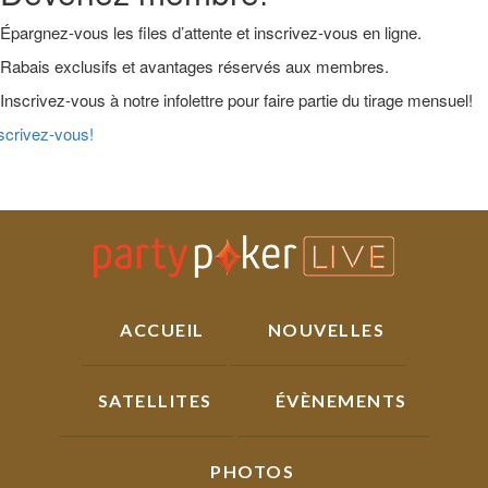
Épargnez-vous les files d’attente et inscrivez-vous en ligne.
Rabais exclusifs et avantages réservés aux membres.
Inscrivez-vous à notre infolettre pour faire partie du tirage mensuel!
scrivez-vous!
Skip
Skip
Skip
Main
to
to
to
Logo
primary
main
primary
navigation
content
sidebar
ACCUEIL
NOUVELLES
SATELLITES
ÉVÈNEMENTS
PHOTOS