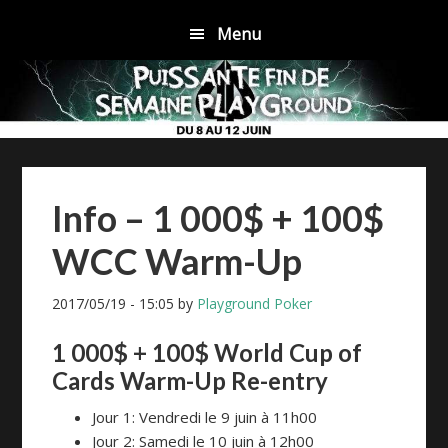
Skip
Skip
Skip
Skip
Menu
to
to
to
to
primary
main
primary
footer
navigation
content
sidebar
Info – 1 000$ + 100$
WCC Warm-Up
2017/05/19
-
15:05
by
Playground Poker
1 000$ + 100$ World Cup of
Cards Warm-Up Re-entry
Jour 1: Vendredi le 9 juin à 11h00
Jour 2: Samedi le 10 juin à 12h00