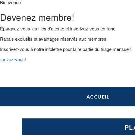
Bienvenue
Devenez membre!
Épargnez-vous les files d’attente et inscrivez-vous en ligne.
Rabais exclusifs et avantages réservés aux membres.
Inscrivez-vous à notre infolettre pour faire partie du tirage mensuel!
scrivez-vous!
Skip
Skip
Skip
ACCUEIL
to
to
to
primary
main
primary
navigation
content
sidebar
PL