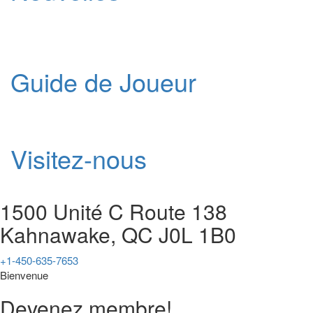
Guide de Joueur
Visitez-nous
1500 Unité C Route 138
Kahnawake, QC J0L 1B0
+1-450-635-7653
Bienvenue
Devenez membre!