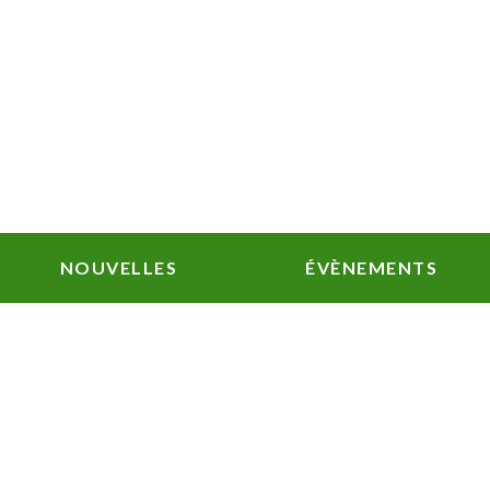
NOUVELLES
ÉVÈNEMENTS