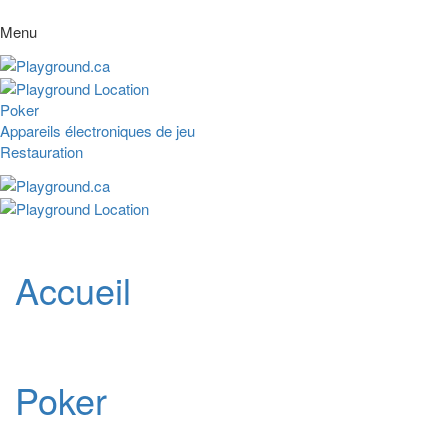
Menu
Poker
Appareils électroniques de jeu
Restauration
Accueil
Poker