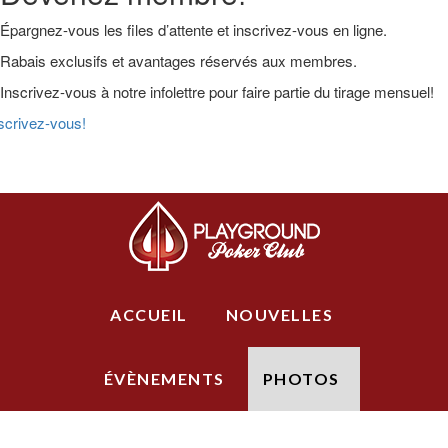
Épargnez-vous les files d’attente et inscrivez-vous en ligne.
Rabais exclusifs et avantages réservés aux membres.
Inscrivez-vous à notre infolettre pour faire partie du tirage mensuel!
scrivez-vous!
Skip
Skip
Skip
to
to
to
Main
primary
main
primary
Logo
navigation
content
sidebar
ACCUEIL
NOUVELLES
ÉVÈNEMENTS
PHOTOS