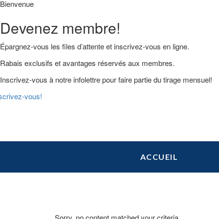
Bienvenue
Devenez membre!
Épargnez-vous les files d’attente et inscrivez-vous en ligne.
Rabais exclusifs et avantages réservés aux membres.
Inscrivez-vous à notre infolettre pour faire partie du tirage mensuel!
scrivez-vous!
Skip
Skip
Skip
ACCUEIL
to
to
to
primary
main
primary
navigation
content
sidebar
Sorry, no content matched your criteria.