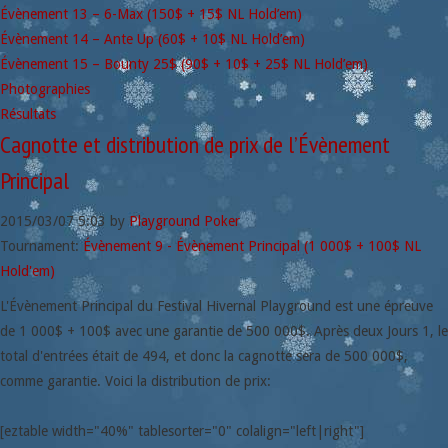
Évènement 13 – 6-Max (150$ + 15$ NL Hold’em)
Évènement 14 – Ante Up (60$ + 10$ NL Hold’em)
Évènement 15 – Bounty 25$ (90$ + 10$ + 25$ NL Hold’em)
Photographies
Résultats
Cagnotte et distribution de prix de l’Évènement
Principal
2015/03/07
5:03
by
Playground Poker
Tournament:
Évènement 9 - Évènement Principal (1 000$ + 100$ NL
Hold'em)
L'Évènement Principal du Festival Hivernal Playground est une épreuve
de 1 000$ + 100$ avec une garantie de 500 000$. Après deux Jours 1, le
total d'entrées était de 494, et donc la cagnotte sera de 500 000$,
comme garantie. Voici la distribution de prix:
[eztable width="40%" tablesorter="0" colalign="left|right"]