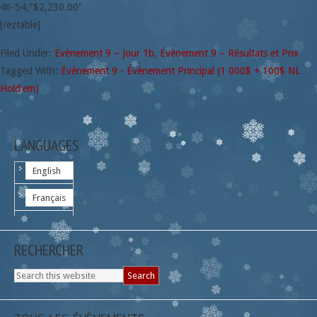
46-54,"$2,230.00"
[/eztable]
Filed Under:
Évènement 9 – Jour 1b
,
Évènement 9 – Résultats et Prix
Tagged With:
Évènement 9 - Évènement Principal (1 000$ + 100$ NL
Hold'em)
LANGUAGES
English
Français
RECHERCHER