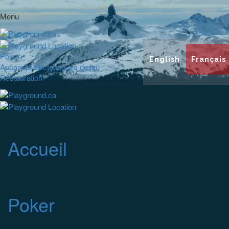
Menu
Poker
English
Français
Appareils électroniques de jeu
Restauration
Accueil
Poker