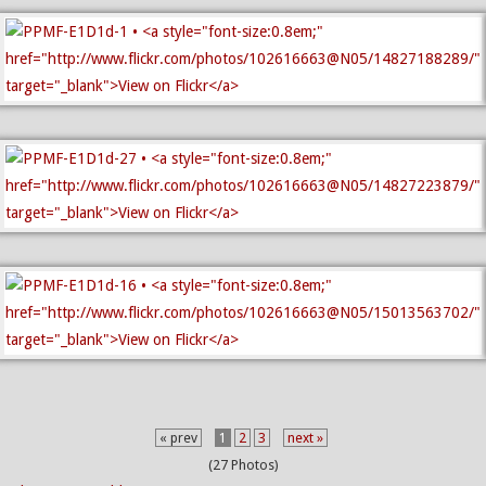
« prev
1
2
3
next »
(27 Photos)