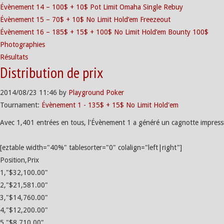
Évènement 14 – 100$ + 10$ Pot Limit Omaha Single Rebuy
Évènement 15 – 70$ + 10$ No Limit Hold’em Freezeout
Évènement 16 – 185$ + 15$ + 100$ No Limit Hold’em Bounty 100$
Photographies
Résultats
Distribution de prix
2014/08/23
11:46
by
Playground Poker
Tournament:
Évènement 1 - 135$ + 15$ No Limit Hold'em
Avec 1,401 entrées en tous, l'Évènement 1 a généré un cagnotte impressi
[eztable width="40%" tablesorter="0" colalign="left|right"]
Position,Prix
1,"$32,100.00"
2,"$21,581.00"
3,"$14,760.00"
4,"$12,200.00"
5,"$8,710.00"