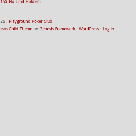
 15$ No Limit Hold'em
026 ·
Playground Poker Club
ews Child Theme
on
Genesis Framework
·
WordPress
·
Log in