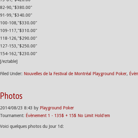
82-90,"$380.00"
91-99,"$340.00"
100-108,"$330.00"
109-117,"$310.00"
118-126,"$290.00"
127-153,"$250.00"
154-162,"$230.00"
[/eztable]
Filed Under:
Nouvelles de la Festival de Montréal Playground Poker
,
Évèn
Photos
2014/08/23
8:43
by
Playground Poker
Tournament:
Évènement 1 - 135$ + 15$ No Limit Hold'em
Voici quelques photos du Jour 1d: