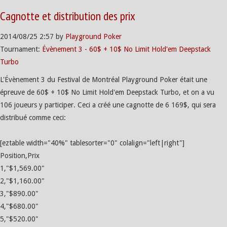
Cagnotte et distribution des prix
2014/08/25
2:57
by
Playground Poker
Tournament:
Évènement 3 - 60$ + 10$ No Limit Hold'em Deepstack
Turbo
L'Évènement 3 du Festival de Montréal Playground Poker était une
épreuve de 60$ + 10$ No Limit Hold'em Deepstack Turbo, et on a vu
106 joueurs y participer. Ceci a créé une cagnotte de 6 169$, qui sera
distribué comme ceci:
[eztable width="40%" tablesorter="0" colalign="left|right"]
Position,Prix
1,"$1,569.00"
2,"$1,160.00"
3,"$890.00"
4,"$680.00"
5,"$520.00"