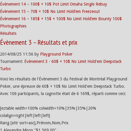
Évènement 14 – 100$ + 10$ Pot Limit Omaha Single Rebuy
Évènement 15 – 70$ + 10$ No Limit Hold’em Freezeout
Évènement 16 – 185$ + 15$ + 100$ No Limit Hold’em Bounty 100$
Photographies
Résultats
Évènement 3 – Résultats et prix
2014/08/25
11:56
by
Playground Poker
Tournament:
Évènement 3 - 60$ + 10$ No Limit Hold'em Deepstack
Turbo
Voici les résultats de l'Évènement 3 du Festival de Montréal Playground
Poker, une épreuve de 60$ + 10$ No Limit Hold'em Deepstack Turbo.
Avec 106 participants, la cagnotte était de 6 169$, réparti comme ceci:
[eztable width=100% colwidth=10%|35%|35%|20%
colalign=right|left|left|left]
Rang [attr sort=asc],Prénom,Nom,Prix
1,Alexandre,Miron,"$1,569.00"