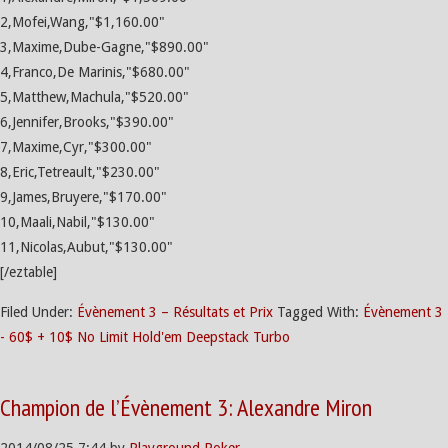
2,Mofei,Wang,"$1,160.00"
3,Maxime,Dube-Gagne,"$890.00"
4,Franco,De Marinis,"$680.00"
5,Matthew,Machula,"$520.00"
6,Jennifer,Brooks,"$390.00"
7,Maxime,Cyr,"$300.00"
8,Eric,Tetreault,"$230.00"
9,James,Bruyere,"$170.00"
10,Maali,Nabil,"$130.00"
11,Nicolas,Aubut,"$130.00"
[/eztable]
Filed Under:
Évènement 3 – Résultats et Prix
Tagged With:
Évènement 3
- 60$ + 10$ No Limit Hold'em Deepstack Turbo
Champion de l’Évènement 3: Alexandre Miron