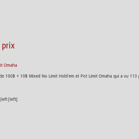
 prix
mit Omaha
e 100$ + 10$ Mixed No Limit Hold'em et Pot Limit Omaha qui a vu 113 part
eft|left]