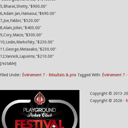
5,Bharat,Shetty,"$900.00"
6,Adam Jan,Hamaoui,"$690.00"
7,Joe,Fabbri,"$520.00"
8,Alain,Jobin,"$400.00"
9,Cory,Maize,"$300.00"
10,Leslie,Markofsky,"$230.00"
11,George,Metaxakis,"$230.00"
12,Yannick,Lapointe,"$210.00"
[/eztable]
Filed Under:
Évènement 7 - Résultats & prix
Tagged With:
Évènement 7 -
Copyright © 2013-2
Copyright © 2026 ·
N