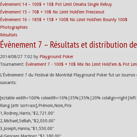
Évènement 14 – 100$ + 10$ Pot Limit Omaha Single Rebuy
Évènement 15 – 70$ + 10$ No Limit Hold’em Freezeout
Évènement 16 – 185$ + 15$ + 100$ No Limit Hold’em Bounty 100$
Photographies
Résultats
Évènement 7 – Résultats et distribution de
2014/08/27
7:02
by
Playground Poker
Tournament:
Évènement 7 - 100$ + 10$ Mix No Limit Hold'em & Pot Li
L'Évènement 7 du Festival de Montréal Playground Poker fut un tournoi d
suivants:
[eztable width=100% colwidth=10%|35%|35%|20% colalign=right|left|l
Rang [attr sort=asc],Prénom,Nom,Prix
1,Rodney,Harris,"$2,721.00"
2,Michael,Selliah,"$2,030.00"
3,Joseph,Hanna,"$1,550.00"
4,Georges,Martinez,"$1,180.00"