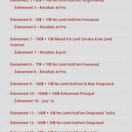
Évènement 5 – 60$ + 10$ No Limit Hold'em Single Rebuy
Évènement 5 – Résultats et Prix
Évènement 6 – 50$ + 10$ No Limit Hold’em Freezeout
Évènement 6 – Résultats et Prix
Évènement 7 – 100$ + 10$ Mixed Pot Limit Omaha & No Limit
Hold'em
Évènement 7 – Résultats & prix
Évènement 8 – 70$ + 10$ No Limit Hold'em Freezeout
Évènement 8 – Résultats et Prix
Évènement 9 – 100$ + 10$ No Limit Hold'em 8-Max Deepstack
Évènement 10 – 1000$ + 100$ Évènement Principal
Évènement 10 – Jour 1a
Évènement 11 – 100$ + 10$ No Limit Hold'em Deepstack Turbo
Évènement 12 – 500$ + 50$ No Limit Hold’em Deepstack