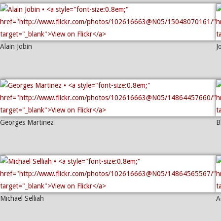
Alain Jobin
J
Georges Martinez
B
Michael Selliah
A