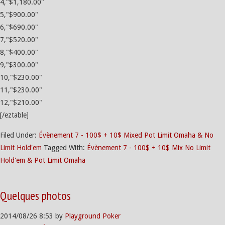
4,"$1,180.00"
5,"$900.00"
6,"$690.00"
7,"$520.00"
8,"$400.00"
9,"$300.00"
10,"$230.00"
11,"$230.00"
12,"$210.00"
[/eztable]
Filed Under:
Évènement 7 - 100$ + 10$ Mixed Pot Limit Omaha & No
Limit Hold'em
Tagged With:
Évènement 7 - 100$ + 10$ Mix No Limit
Hold'em & Pot Limit Omaha
Quelques photos
2014/08/26
8:53
by
Playground Poker