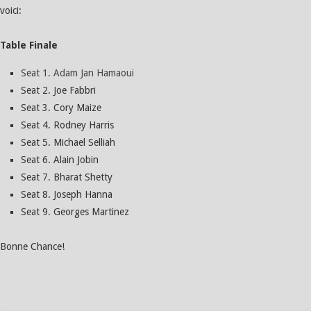
voici:
Table Finale
Seat 1. Adam Jan Hamaoui
Seat 2. Joe Fabbri
Seat 3. Cory Maize
Seat 4. Rodney Harris
Seat 5. Michael Selliah
Seat 6. Alain Jobin
Seat 7. Bharat Shetty
Seat 8. Joseph Hanna
Seat 9. Georges Martinez
Bonne Chance!