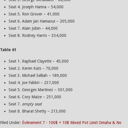
Seat 4. Joseph Hanna – 54,000
Seat 5. Ron Grover – 41,000
Seat 6. Adam Jan Hamaoui – 205,000
Seat 7. Alain Jobin – 44,000
Seat 8. Rodney Harris – 334,000
Table 61
Seat 1. Raphael Clayette – 45,000
Seat 2. Keren Kats – 70,000
Seat 3. Michael Selliah – 189,000
Seat 4. Joe Fabbri – 237,000
Seat 5. Georges Martinez – 301,000
Seat 6. Cory Maize – 251,000
Seat 7.
empty seat
Seat 8. Bharat Shetty – 213,000
Filed Under:
Évènement 7 - 100$ + 10$ Mixed Pot Limit Omaha & No