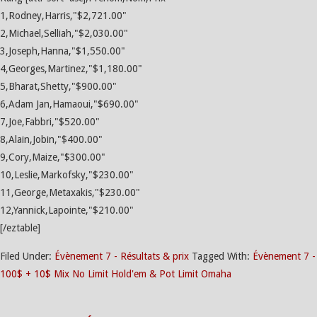
1,Rodney,Harris,"$2,721.00"
2,Michael,Selliah,"$2,030.00"
3,Joseph,Hanna,"$1,550.00"
4,Georges,Martinez,"$1,180.00"
5,Bharat,Shetty,"$900.00"
6,Adam Jan,Hamaoui,"$690.00"
7,Joe,Fabbri,"$520.00"
8,Alain,Jobin,"$400.00"
9,Cory,Maize,"$300.00"
10,Leslie,Markofsky,"$230.00"
11,George,Metaxakis,"$230.00"
12,Yannick,Lapointe,"$210.00"
[/eztable]
Filed Under:
Évènement 7 - Résultats & prix
Tagged With:
Évènement 7 -
100$ + 10$ Mix No Limit Hold'em & Pot Limit Omaha