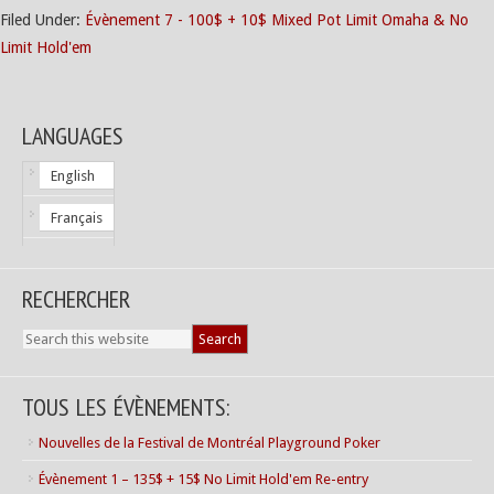
Filed Under:
Évènement 7 - 100$ + 10$ Mixed Pot Limit Omaha & No
Limit Hold'em
LANGUAGES
English
Français
RECHERCHER
TOUS LES ÉVÈNEMENTS:
Nouvelles de la Festival de Montréal Playground Poker
Évènement 1 – 135$ + 15$ No Limit Hold'em Re-entry