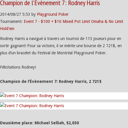
Champion de l’Évènement 7: Rodney Harris
2014/08/27
5:53
by
Playground Poker
Tournament:
Event 7 - $100 + $10 Mixed Pot Limit Omaha & No Limit
Hold'em
Rodney Harris a navigué à travers un tournoi de 113 joueurs pour en
sortir gagnant! Pour sa victoire, il se mérite une bourse de 2 721$, en
plus d’un bracelet du Festival de Montréal Playground Poker.
Félicitations Rodney!
Champion de l’Évènement 7: Rodney Harris, 2 721$
Deuxième place: Michael Selliah, $2,030