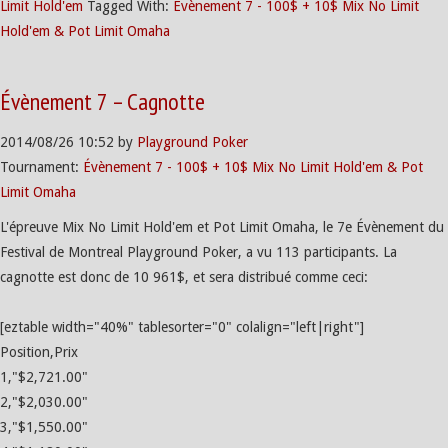
Limit Hold'em
Tagged With:
Évènement 7 - 100$ + 10$ Mix No Limit
Hold'em & Pot Limit Omaha
Évènement 7 – Cagnotte
2014/08/26
10:52
by
Playground Poker
Tournament:
Évènement 7 - 100$ + 10$ Mix No Limit Hold'em & Pot
Limit Omaha
L'épreuve Mix No Limit Hold'em et Pot Limit Omaha, le 7e Évènement du
Festival de Montreal Playground Poker, a vu 113 participants. La
cagnotte est donc de 10 961$, et sera distribué comme ceci:
[eztable width="40%" tablesorter="0" colalign="left|right"]
Position,Prix
1,"$2,721.00"
2,"$2,030.00"
3,"$1,550.00"