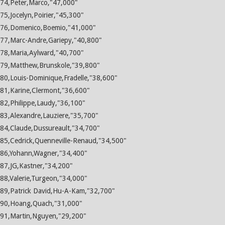
74,Peter,Marco,"47,000"
75,Jocelyn,Poirier,"45,300"
76,Domenico,Boemio,"41,000"
77,Marc-Andre,Gariepy,"40,800"
78,Maria,Aylward,"40,700"
79,Matthew,Brunskole,"39,800"
80,Louis-Dominique,Fradelle,"38,600"
81,Karine,Clermont,"36,600"
82,Philippe,Laudy,"36,100"
83,Alexandre,Lauziere,"35,700"
84,Claude,Dussureault,"34,700"
85,Cedrick,Quenneville-Renaud,"34,500"
86,Yohann,Wagner,"34,400"
87,JG,Kastner,"34,200"
88,Valerie,Turgeon,"34,000"
89,Patrick David,Hu-A-Kam,"32,700"
90,Hoang,Quach,"31,000"
91,Martin,Nguyen,"29,200"