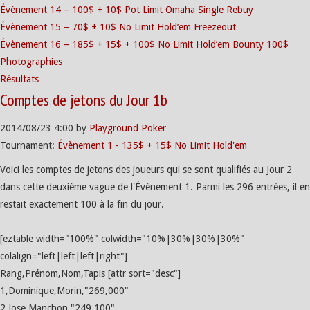
Évènement 14 – 100$ + 10$ Pot Limit Omaha Single Rebuy
Évènement 15 – 70$ + 10$ No Limit Hold’em Freezeout
Évènement 16 – 185$ + 15$ + 100$ No Limit Hold’em Bounty 100$
Photographies
Résultats
Comptes de jetons du Jour 1b
2014/08/23
4:00
by
Playground Poker
Tournament:
Évènement 1 - 135$ + 15$ No Limit Hold'em
Voici les comptes de jetons des joueurs qui se sont qualifiés au Jour 2
dans cette deuxième vague de l'Évènement 1. Parmi les 296 entrées, il en
restait exactement 100 à la fin du jour.
[eztable width="100%" colwidth="10%|30%|30%|30%"
colalign="left|left|left|right"]
Rang,Prénom,Nom,Tapis [attr sort="desc"]
1,Dominique,Morin,"269,000"
2,Jose,Manchon,"249,100"