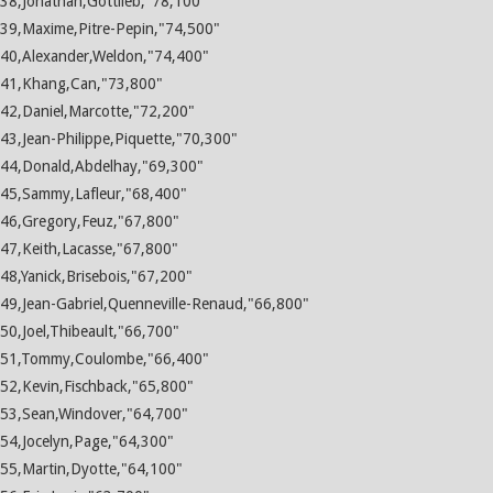
38,Jonathan,Gottlieb,"78,100"
39,Maxime,Pitre-Pepin,"74,500"
40,Alexander,Weldon,"74,400"
41,Khang,Can,"73,800"
42,Daniel,Marcotte,"72,200"
43,Jean-Philippe,Piquette,"70,300"
44,Donald,Abdelhay,"69,300"
45,Sammy,Lafleur,"68,400"
46,Gregory,Feuz,"67,800"
47,Keith,Lacasse,"67,800"
48,Yanick,Brisebois,"67,200"
49,Jean-Gabriel,Quenneville-Renaud,"66,800"
50,Joel,Thibeault,"66,700"
51,Tommy,Coulombe,"66,400"
52,Kevin,Fischback,"65,800"
53,Sean,Windover,"64,700"
54,Jocelyn,Page,"64,300"
55,Martin,Dyotte,"64,100"