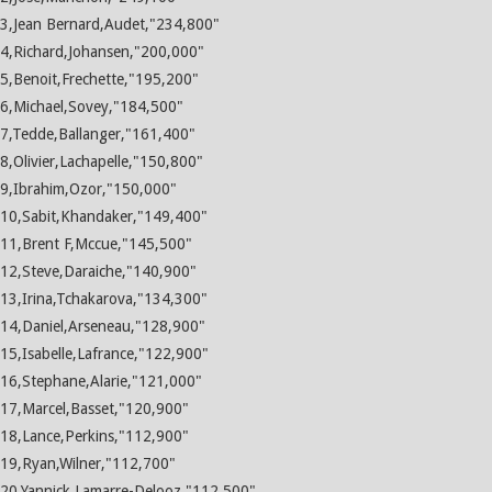
3,Jean Bernard,Audet,"234,800"
4,Richard,Johansen,"200,000"
5,Benoit,Frechette,"195,200"
6,Michael,Sovey,"184,500"
7,Tedde,Ballanger,"161,400"
8,Olivier,Lachapelle,"150,800"
9,Ibrahim,Ozor,"150,000"
10,Sabit,Khandaker,"149,400"
11,Brent F,Mccue,"145,500"
12,Steve,Daraiche,"140,900"
13,Irina,Tchakarova,"134,300"
14,Daniel,Arseneau,"128,900"
15,Isabelle,Lafrance,"122,900"
16,Stephane,Alarie,"121,000"
17,Marcel,Basset,"120,900"
18,Lance,Perkins,"112,900"
19,Ryan,Wilner,"112,700"
20,Yannick,Lamarre-Delooz,"112,500"