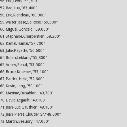
56,Eric,Levis,"63,700"
57,Bao,Luu,"63,400"
58,Eric,Riendeau,"60,900"
59,Walter Jesse,St-Rose,"59,500"
60,Miguel,Goncalo,"59,000"
61,Stephane,Charpentier,"58,200"
62,Kamal,Hamai,"57,700"
63,Julie,Payette,"56,600"
64,Robin,Leblanc,"55,800"
65,Armry,Senat,"53,500"
66,Bruce,Kraemer,"53,100"
67,Patrick,Helie,"52,600"
68,Kevin,Long,"50,100"
69,Maxime,Dusablon,"49,700"
70,David,Legault,"49,100"
71,Jean-Luc,Gauthier,"48,100"
72,Jean Pierre,Cloutier Sr,"48,000"
73,Martin,Beaudry,"47,000"