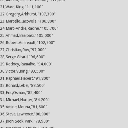
21,Ward,King,"111,100"
22,Gregory,Arkhurst,"107,300"
23,Marcello,Iacovella,"106,800"
24,Marc-Andre,Racine,"105,700"
25,Ahmad,Baalbaki,"105,000"
26,Robert,Amireault,"102,700"
27,Christian,Roy,"97,000"
28,Serge,Girard,"96,600"
29,Rodney,Ramalho,"94,000"
30,Victor,Vuong,"93,500"
31,Raphael,Hebert,"91,800"
32,Ronald,Lebel,"88,500"
33,Eric,Osman,"85,400"
34,Michael,Hunter,"84,200"
35,Amine,Mouna,"81,600"
36,Steve,Lawrence,"80,900"
37,Joon Seok,Park,"78,900"