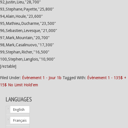
92,Justin,Lieu,"28,700"
93,Stephane,Payette,"25,800"
94,Alain,Houle,"23,600"
95,Mathieu,Ducharme,"23,500"
96,Sebastien,Levesque,"21,000"
97,Mark,Mountain,"20,700"
98,Mark,Casalinuovo,"17,300"
99,Stephan,Richer,"16,500"
100,Stephen,Langlois,"10,900"
[/eztable]
Filed Under:
Évènement 1 - Jour 1b
Tagged With:
Évènement 1 - 135$ +
15$ No Limit Hold'em
LANGUAGES
English
Français